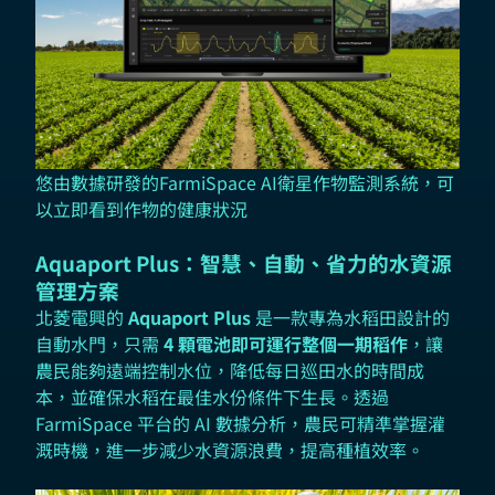
悠由數據研發的FarmiSpace AI衛星作物監測系統，可
以立即看到作物的健康狀況
Aquaport Plus：智慧、自動、省力的水資源
管理方案
北菱電興的
Aquaport Plus
是一款專為水稻田設計的
自動水門，只需
4 顆電池即可運行整個一期稻作
，讓
農民能夠遠端控制水位，降低每日巡田水的時間成
本，並確保水稻在最佳水份條件下生長。透過
FarmiSpace 平台的 AI 數據分析，農民可精準掌握灌
溉時機，進一步減少水資源浪費，提高種植效率。