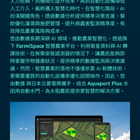
人力依賴，到機械化提升效率，再到自動化設備降低
人工介入，最終邁入智慧化時代。在智慧化階段，AI
扮演關鍵角色，透過數據分析提供精準決策支援，幫
助優化灌溉與施肥管理、提升病蟲害監測精準度，有
效降低農業風險與成本。
悠由數據長期深耕 AI 領域，推動農業智慧化。透過旗
下
FarmiSpace
智慧農業平台，利用衛星資料與 AI 轉
譯技術，在無需安裝感測器的情況下，讓農民能夠即
時掌握作物健康狀況，提供精準的數據監測與決策建
議。然而，智慧農業的落地不僅僅依靠 AI 軟體技術，
更需要優質的自動化設備來優化田間操作。因此，悠
由數據 與日本北菱電興攜手，結合
Aquaport Plus
水
田用自動水門，為水稻農民提供更智慧的解決方案。